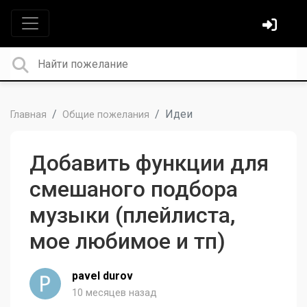
Идеи
Главная
Общие пожелания
Добавить функции для
смешаного подбора
музыки (плейлиста,
мое любимое и тп)
pavel durov
10 месяцев назад