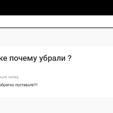
е почему убрали ?
яцев назад
братно поставьте!!!