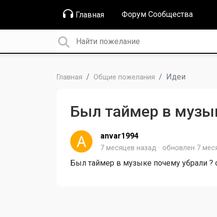
Форум Сообщества
Главная
Идеи
Главная
Общие пожелания
Был таймер в музык
anvar1994
7 месяцев назад
обновлен
7 мес
Был таймер в музыке почему убрали ? о