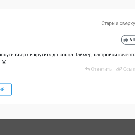
Старые сверх
6
нуть вверх и крутить до конца. Таймер, настройки качест
 😑
Ответить
Ссыл
ий