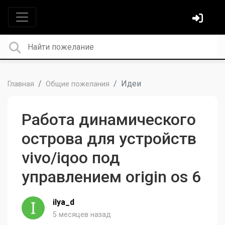
Идеи
Главная
Общие пожелания
Работа динамического
острова для устройств
vivo/iqoo под
управлением origin os 6
ilya_d
5 месяцев назад