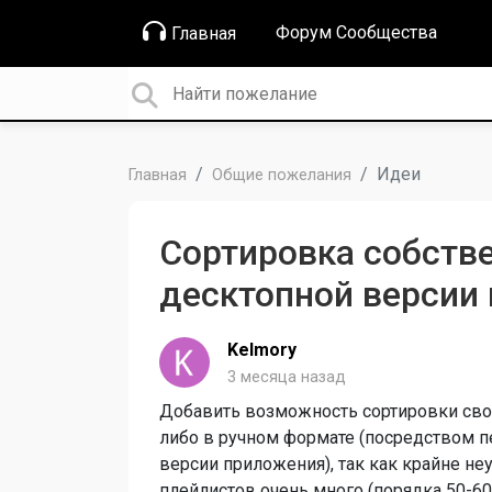
Форум Сообщества
Главная
Идеи
Главная
Общие пожелания
Сортировка собств
десктопной версии
Kelmory
3 месяца назад
Добавить возможность сортировки свои
либо в ручном формате (посредством п
версии приложения), так как крайне не
плейлистов очень много (порядка 50-60