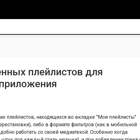
енных плейлистов для
 приложения
х плейлистов, находящихся во вкладке "Мои плейлисты"
ерестановки), либо в формате фильтров (как в мобильной
удобно работать со своей медиатекой. Особенно когда
 штук под каждый стиль музыки), и при добавлении трека 