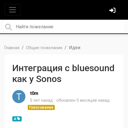
Идеи
Главная
Общие пожелания
Интеграция с bluesound
как у Sonos
t0m
5 лет назад
обновлен
5 месяцев назад
Голосование
A