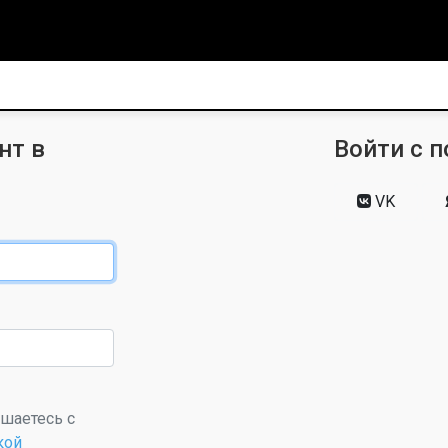
нт в
Войти с 
VK
ашаетесь с
кой