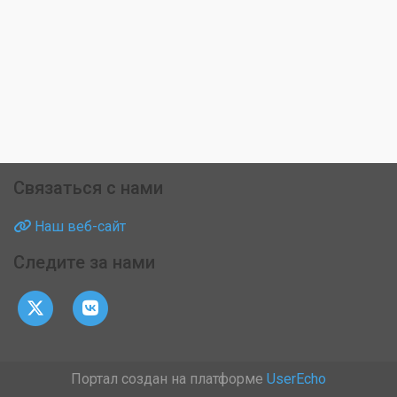
Связаться с нами
Наш веб-сайт
Следите за нами
Портал создан на платформе
UserEcho