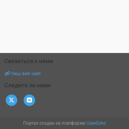
Связаться с нами
Наш веб-сайт
Следите за нами
Портал создан на платформе
UserEcho