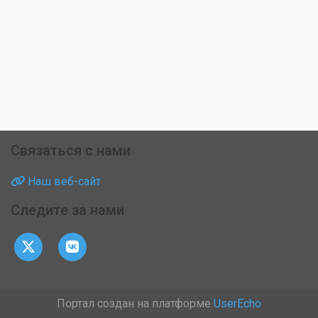
Связаться с нами
Наш веб-сайт
Следите за нами
Портал создан на платформе
UserEcho