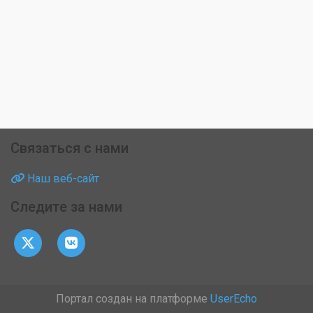
Связаться с нами
Наш веб-сайт
Следите за нами
Портал создан на платформе
UserEcho