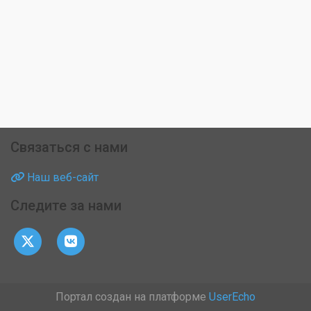
Связаться с нами
Наш веб-сайт
Следите за нами
Портал создан на платформе
UserEcho