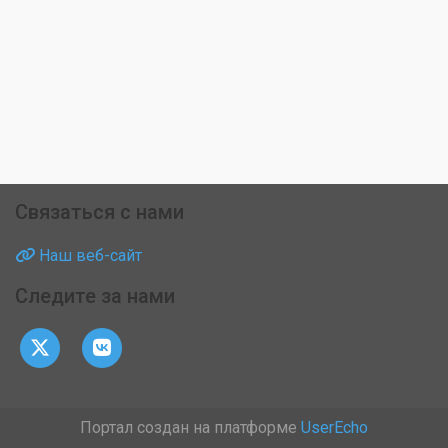
Связаться с нами
Наш веб-сайт
Следите за нами
Портал создан на платформе
UserEcho