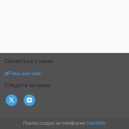
Связаться с нами
Наш веб-сайт
Следите за нами
Портал создан на платформе
UserEcho