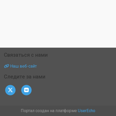
Связаться с нами
Наш веб-сайт
Следите за нами
Портал создан на платформе
UserEcho