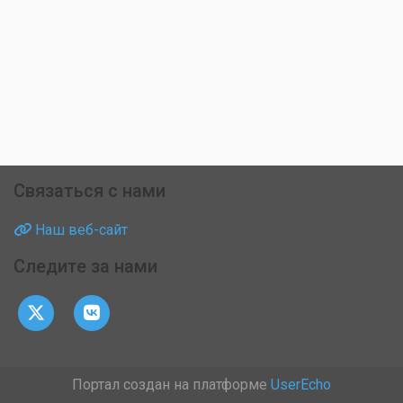
Связаться с нами
Наш веб-сайт
Следите за нами
Портал создан на платформе
UserEcho