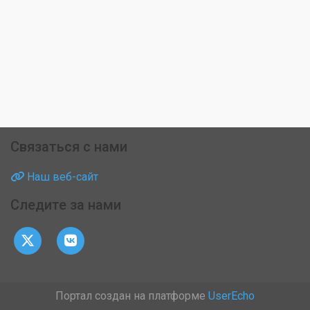
Связаться с нами
Наш веб-сайт
Следите за нами
Портал создан на платформе
UserEcho