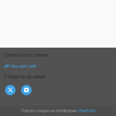
Связаться с нами
Наш веб-сайт
Следите за нами
Портал создан на платформе
UserEcho