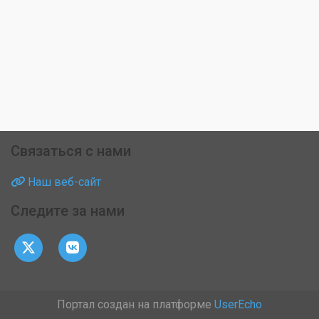
Связаться с нами
Наш веб-сайт
Следите за нами
Портал создан на платформе
UserEcho