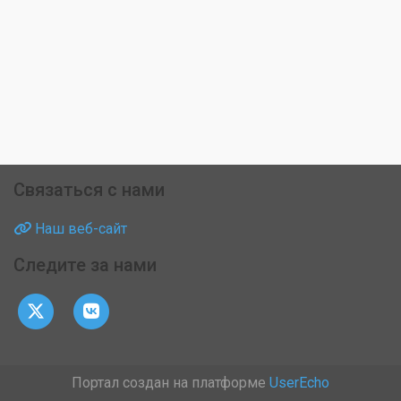
Связаться с нами
Наш веб-сайт
Следите за нами
Портал создан на платформе
UserEcho