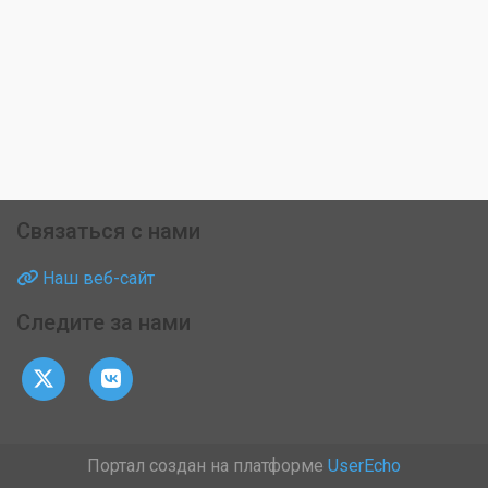
Связаться с нами
Наш веб-сайт
Следите за нами
Портал создан на платформе
UserEcho