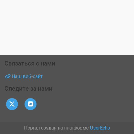
Связаться с нами
Наш веб-сайт
Следите за нами
Портал создан на платформе
UserEcho