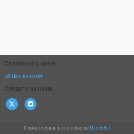
Связаться с нами
Наш веб-сайт
Следите за нами
Портал создан на платформе
UserEcho