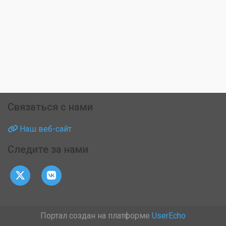
Связаться с нами
Наш веб-сайт
Следите за нами
Портал создан на платформе
UserEcho