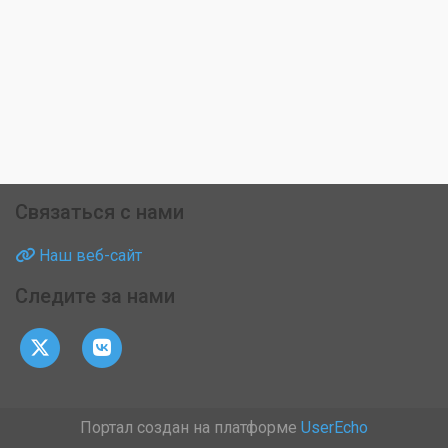
Связаться с нами
Наш веб-сайт
Следите за нами
Портал создан на платформе
UserEcho