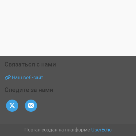
Связаться с нами
Наш веб-сайт
Следите за нами
Портал создан на платформе
UserEcho