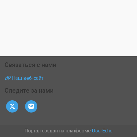
Связаться с нами
Наш веб-сайт
Следите за нами
Портал создан на платформе
UserEcho