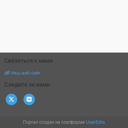
Связаться с нами
Наш веб-сайт
Следите за нами
Портал создан на платформе
UserEcho