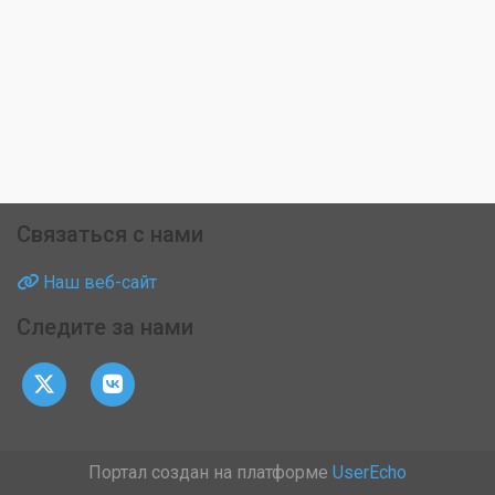
Связаться с нами
Наш веб-сайт
Следите за нами
Портал создан на платформе
UserEcho