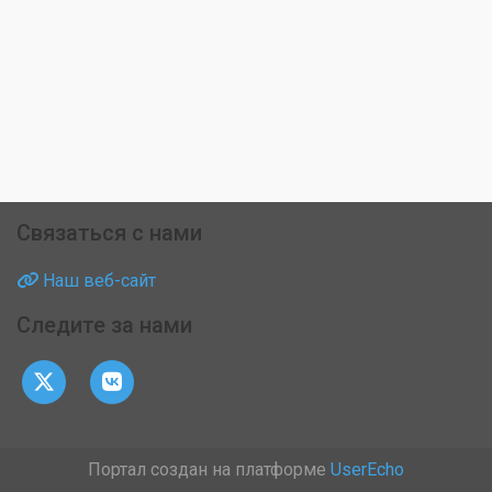
Связаться с нами
Наш веб-сайт
Следите за нами
Портал создан на платформе
UserEcho