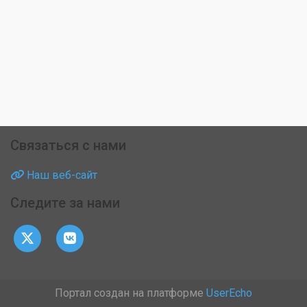
Связаться с нами
Наш веб-сайт
Следите за нами
Портал создан на платформе
UserEcho