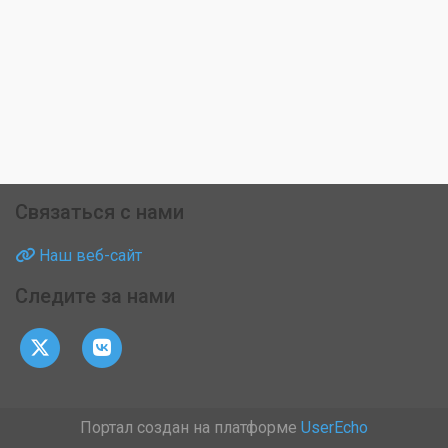
Связаться с нами
Наш веб-сайт
Следите за нами
Портал создан на платформе
UserEcho