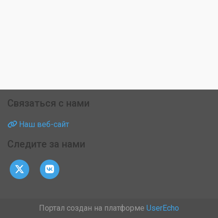
Связаться с нами
Наш веб-сайт
Следите за нами
Портал создан на платформе
UserEcho