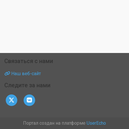
Связаться с нами
Наш веб-сайт
Следите за нами
Портал создан на платформе
UserEcho