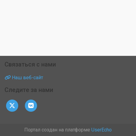
Связаться с нами
Наш веб-сайт
Следите за нами
Портал создан на платформе
UserEcho