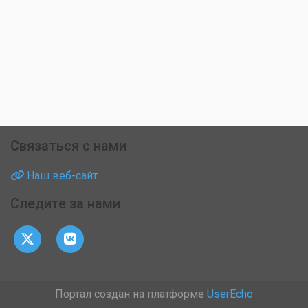
Связаться с нами
Наш веб-сайт
Следите за нами
Портал создан на платформе
UserEcho