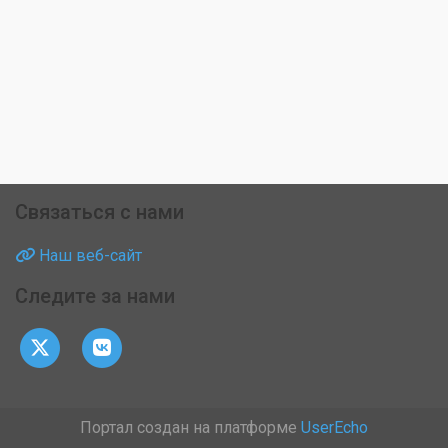
Связаться с нами
Наш веб-сайт
Следите за нами
Портал создан на платформе
UserEcho