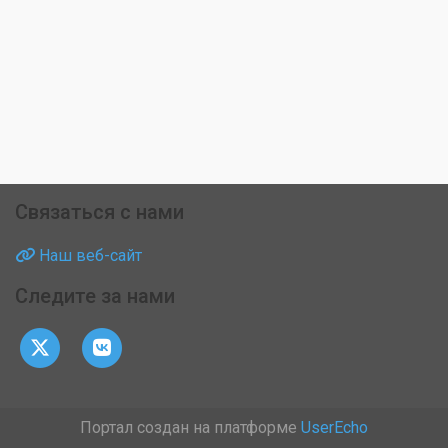
Связаться с нами
Наш веб-сайт
Следите за нами
Портал создан на платформе
UserEcho