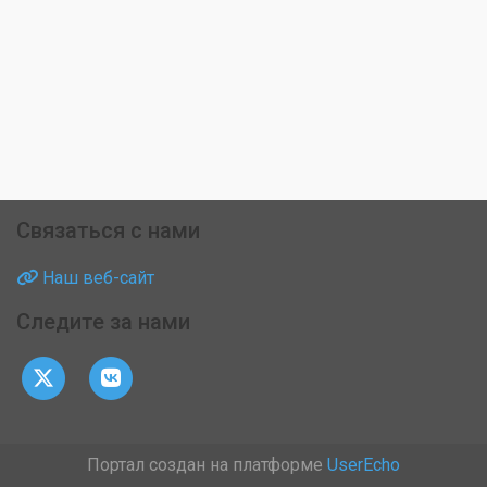
Связаться с нами
Наш веб-сайт
Следите за нами
Портал создан на платформе
UserEcho