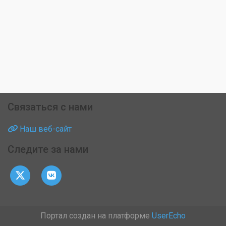
Связаться с нами
Наш веб-сайт
Следите за нами
Портал создан на платформе
UserEcho