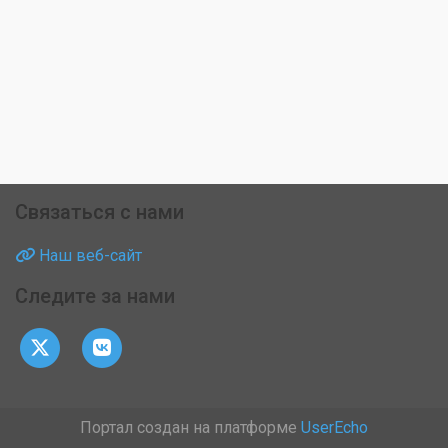
Связаться с нами
Наш веб-сайт
Следите за нами
Портал создан на платформе
UserEcho