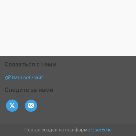
Связаться с нами
Наш веб-сайт
Следите за нами
Портал создан на платформе
UserEcho