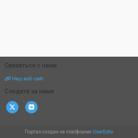
Связаться с нами
Наш веб-сайт
Следите за нами
Портал создан на платформе
UserEcho