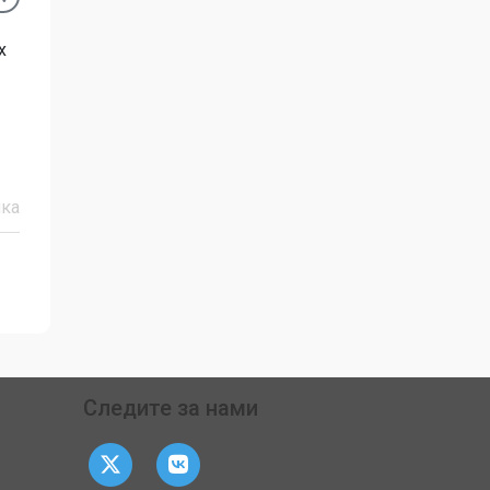
х
ка
Следите за нами