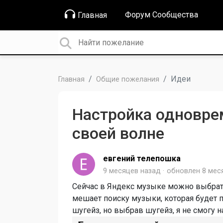
Форум Сообщества
Главная
Идеи
Главная
Общие пожелания
Настройка одноврем
своей волне
евгений телепошка
9 месяцев назад
обновлен
8 мес
Сейчас в Яндекс музыке можно выбрать
мешает поиску музыки, которая будет п
шугейз, но выбрав шугейз, я не смогу н