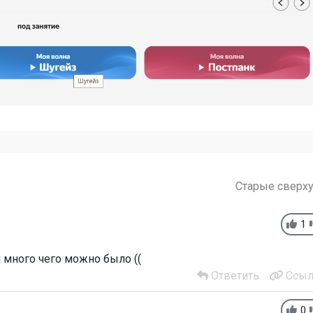
Старые сверх
1
 много чего можно было ((
Ответить
Ссыл
0