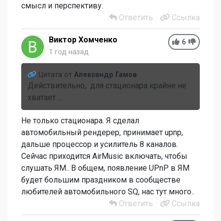
смысл и перспективу.
Ответить
Ссылка
Виктор Хомченко
6
1 год назад
Цитата от
Александр Гамов
Действительно, для стационара крайне не
хватает ...
Не только стационара. Я сделал
автомобильный рендерер, принимает upnp,
дальше процессор и усилитель 8 каналов.
Сейчас приходится AirMusic включать, чтобы
слушать ЯМ.. В общем, появление UPnP в ЯМ
будет большим праздником в сообществе
любителей автомобильного SQ, нас тут много..
Ответить
Ссылка