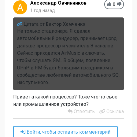
Александр Овчинников
0
1 год назад
Цитата от
Виктор Хомченко
Не только стационара. Я сделал
автомобильный рендерер, принимает upnp,
дальше процессор и усилитель 8 каналов.
Сейчас приходится AirMusic включать,
чтобы слушать ЯМ.. В общем, появление
UPnP в ЯМ будет большим праздником в
сообществе любителей автомобильного SQ,
нас тут много..
Привет а какой процессор? Тоже что-то свое
или промышленное устройство?
Ответить
Ссылка
Войти, чтобы оставить комментарий