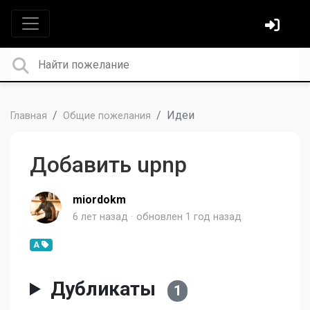
Идеи
Главная
Общие пожелания
Добавить upnp
miordokm
6 лет назад
обновлен
1 год назад
A
Дубликаты
1