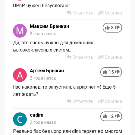
UPnP нужен безусловно!
Ответить
Ссылка
Максим Бранкин
8
2 года назад
Да, это очень нужно для домашних
высококлассных систем..
Ответить
Ссылка
Артём Брыкин
15
2 года назад
flac наконец-то запустили, а upnp нет =( Ещё 5
лет ждать?
Ответить
Ссылка
cadim
12
2 года назад
Реально flac без upnp или dlna теряет во многом