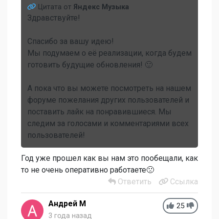
Цитата от
Яндекс Музыка
Здравствуйте!
Спасибо за вашу идею!
Мы подумаем о её реализации, когда будем
готовить будущие обновления! 🙂
А пока что вы можете посмотреть на нашем
форуме пожелания других пользователей и
поставить лайк на понравившиеся. Мы
следим за голосами и комментариями всех
пользователей!
Год уже прошел как вы нам это пообещали, как
то не очень оперативно работаете🙁
Ответить
Ссылка
Андрей М
25
3 года назад